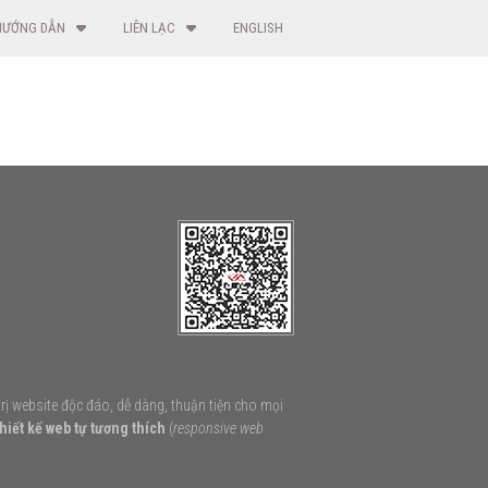
HƯỚNG DẪN
LIÊN LẠC
ENGLISH
ị website độc đáo, dễ dàng, thuận tiện cho mọi
thiết kế web tự tương thích
(
responsive web