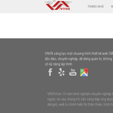
TRANG NHÀ
W
VNVN sáng tạo một chương trình thiết kế web C
độc đáo, chuyên nghiệp, dễ dàng quản trị, không
có kỹ năng lập trình.
VNVN hơn 15 năm kinh nghiệm chuyên nghiệp thi
người, do vậy chúng tôi sẳn sàng đáp ứng đượ
design
), web tự chỉnh hiển thị thân thiện, thích 