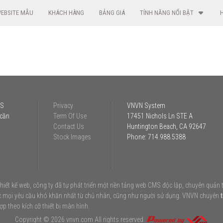
EBSITE MẪU
KHÁCH HÀNG
BẢNG GIÁ
TÍNH NĂNG NỔI BẬT
MS
Privacy
VNVN System
 cần
Term Of Use
17451 Nichols Ln STE A
Contact Us
Huntington Beach, CA 92647
Stock Images
Phone:
714.988.5388
ết kế web, công ty đã tự phát triển một nền tảng web CMS độc lập, chuyên quản tr
c mọi yêu cầu khó khăn nhất từ chủ nhân, cũng như người sử dụng. VNVN chuyên
hợp theo kích cỡ thiết bị màn hình.
Copyright © 2026
vnvn.com
All rights reserved