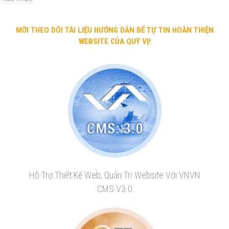
MỜI THEO DÕI TÀI LIỆU HƯỚNG DẪN ĐỂ TỰ TIN HOÀN THIỆN
WEBSITE CỦA QUÝ VỊ!
Hỗ Trợ Thiết Kế Web, Quản Trị Website Với VNVN
CMS V3.0